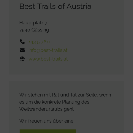
Best Trails of Austria
Hauptplatz 7
7540 Güssing
Telefon
+43 5 7610
E-Mail
info@best-trails.at
Web
www.best-trails.at
Wir stehen mit Rat und Tat zur Seite, wenn
es um die konkrete Planung des
Weitwanderurlaubs geht.
Wir freuen uns über eine