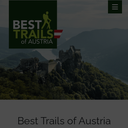
Haupt
Inhalt [1]
Navigation [2]
Best Trails of Austria