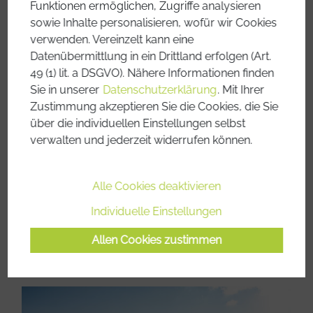
Funktionen ermöglichen, Zugriffe analysieren
sowie Inhalte personalisieren, wofür wir Cookies
verwenden. Vereinzelt kann eine
Datenübermittlung in ein Drittland erfolgen (Art.
49 (1) lit. a DSGVO). Nähere Informationen finden
Sie in unserer
Datenschutzerklärung
. Mit Ihrer
Zustimmung akzeptieren Sie die Cookies, die Sie
Start: Formarinsee
über die individuellen Einstellungen selbst
Ziel: Füssen
verwalten und jederzeit widerrufen können.
Länge: 15 Etappen auf 125 km
Begehbarkeit: Juni – Oktober
Mit Hunden begehbar
Alle Cookies deaktivieren
Gepäcktransport buchbar
Individuelle Einstellungen
Alles zum Lechweg
Allen Cookies zustimmen